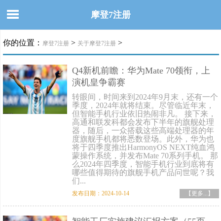
摩登7注册
你的位置：
>
>
摩登7注册
关于摩登7注册
Q4新机前瞻：华为Mate 70领衔，上
演机皇争霸赛
转眼间，时间来到2024年9月末，还有一个
季度，2024年就将结束。尽管临近年末，
但智能手机行业依旧热闹非凡。 接下来，
高通和联发科都会发布下半年的旗舰处理
器，随后，一众搭载这些高端处理器的年
度旗舰手机都将悉数登场。此外，华为也
将于四季度推出HarmonyOS NEXT纯血鸿
蒙操作系统，并发布Mate 70系列手机。 那
么2024年四季度，智能手机行业到底将有
哪些值得期待的旗舰手机产品问世呢？我
们...
发布日期：2024-10-14
【更多...】